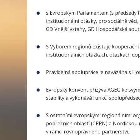
s Evropským Parlamentem (s předsedy frak
institucionální otázky, pro sociálně věc
GD Vnější vztahy, GD Hospodářská soutěž,
S Výborem regionů existuje kooperační sm
institucionálních otázkách, otázkách do
Pravidelná spolupráce je navázána s Ho
Evropský konvent přizývá AGEG ke svý
stability a vykonává funkci spolupředsed
S ostatními evropskými regionálními or
pobřežních oblastí (CPRN) a Nordickou r
v rámci rovnoprávného partnerství.