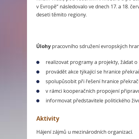
v Evropě“ následovalo ve dnech 17. a 18. č
deseti těmito regiony.
Úlohy
pracovního sdružení evropských hran
realizovat programy a projekty, žádat o 
provádět akce týkající se hranice překra
spolupůsobit při řešení hranice překrač
v rámci kooperačních propojení připravo
informovat představitele politického živ
Aktivity
Hájení zájmů u mezinárodních organizací.