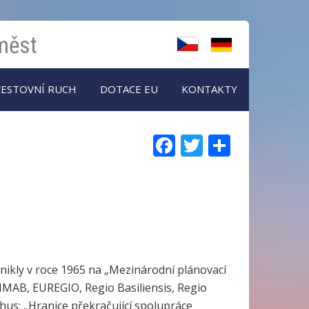
 měst
CESTOVNÍ RUCH
DOTACE EU
KONTAKTY
Facebook
Twitter
Share
nikly v roce 1965 na „Mezinárodní plánovací
CIMAB, EUREGIO, Regio Basiliensis, Regio
hus: „Hranice překračující spolupráce