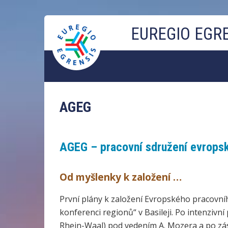
Přejít
EUREGIO EGR
k
hlavnímu
obsahu
AGEG
AGEG – pracovní sdružení evropsk
Od myšlenky k založení …
První plány k založení Evropského pracovníh
konferenci regionů“ v Basileji. Po intenziv
Rhein-Waal) pod vedením A. Mozera a po zása