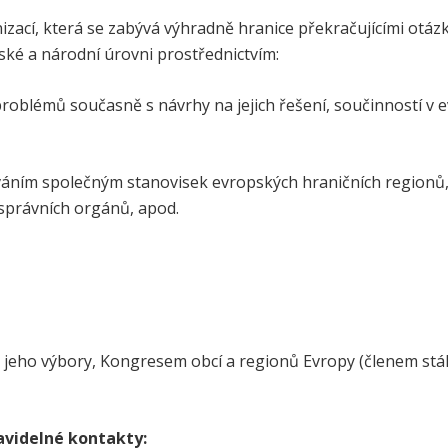
zací, která se zabývá výhradně hranice překračujícími otáz
pské a národní úrovni prostřednictvím:
blémů současně s návrhy na jejich řešení, součinností v evr
váním společným stanovisek evropských hraničních regionů, 
 správních orgánů, apod.
eho výbory, Kongresem obcí a regionů Evropy (členem stá
avidelné kontakty: