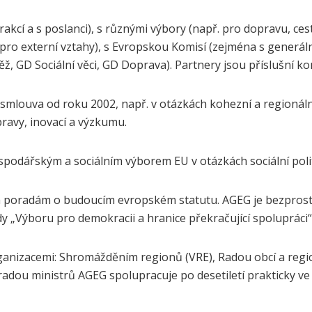
cí a s poslanci), s různými výbory (např. pro dopravu, cest
i, pro externí vztahy), s Evropskou Komisí (zejména s generál
 GD Sociální věci, GD Doprava). Partnery jsou příslušní komi
louva od roku 2002, např. v otázkách kohezní a regionální po
pravy, inovací a výzkumu.
spodářským a sociálním výborem EU v otázkách sociální poli
m poradám o budoucím evropském statutu. AGEG je bezpros
y „Výboru pro demokracii a hranice překračující spolupráci“
ganizacemi: Shromážděním regionů (VRE), Radou obcí a regi
adou ministrů AGEG spolupracuje po desetiletí prakticky ve