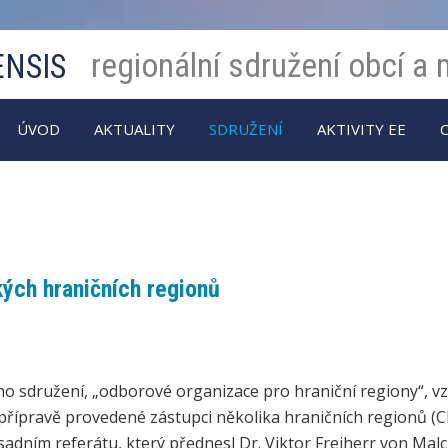
regionální sdružení obcí a
ENSIS
ÚVOD
AKTUALITY
SDRUŽENÍ
AKTIVITY EE
ých hraničních regionů
o sdružení, „odborové organizace pro hraniční regiony“, vz
ní přípravě provedené zástupci několika hraničních regionů (
dním referátu, který přednesl Dr. Viktor Freiherr von Malc