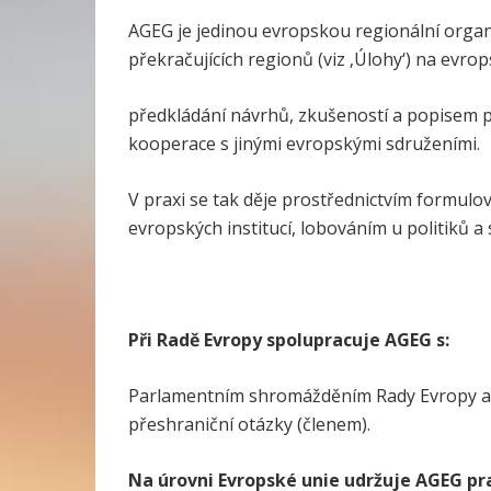
AGEG je jedinou evropskou regionální organi
překračujících regionů (viz ‚Úlohy‘) na evro
předkládání návrhů, zkušeností a popisem pro
kooperace s jinými evropskými sdruženími.
V praxi se tak děje prostřednictvím formulo
evropských institucí, lobováním u politiků a
Při Radě Evropy spolupracuje AGEG s:
Parlamentním shromážděním Rady Evropy a j
přeshraniční otázky (členem).
Na úrovni Evropské unie udržuje AGEG pr