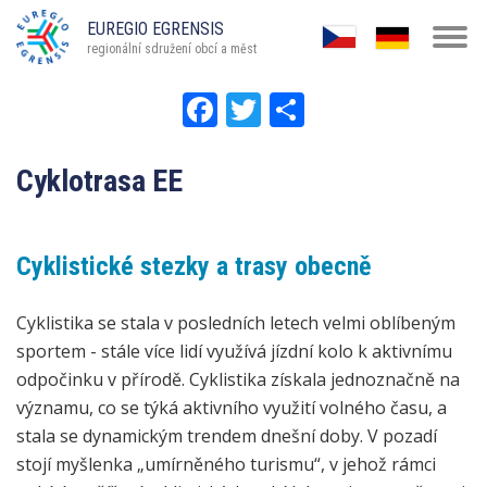
Přejít
EUREGIO EGRENSIS
Tog
k
regionální sdružení obcí a měst
navi
hlavnímu
Facebook
Twitter
Share
obsahu
Cyklotrasa EE
Cyklistické stezky a trasy obecně
Cyklistika se stala v posledních letech velmi oblíbeným
sportem - stále více lidí využívá jízdní kolo k aktivnímu
odpočinku v přírodě. Cyklistika získala jednoznačně na
významu, co se týká aktivního využití volného času, a
stala se dynamickým trendem dnešní doby. V pozadí
stojí myšlenka „umírněného turismu“, v jehož rámci