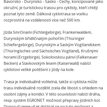
Bavorsko - Durynsko - Sasko - Čechy, koncipované jako
okružní, je turistickou trasou pro cyklisty, kteří chtějí
poznat tyto země. Dálková cyklotrasa se vcelku
rozprostírá na vzdálenosti více než 500 km.
Jízda Smrčinami (Fichtelgebirge), Frankenwaldem,
Durynským břidličnatým pohořím (Thüringer
Schiefergebirge), Durynským a Saským Vogtlandskem
(Thüringisches und Sächsisches Vogtland), Krušnými
horami (Erzgebirge), Sokolovskou pánví (Falkenauer
Becken) a Slavkovským lesem (Kaiserwald) nabízí
cyklistovi veliké potěšení z jízdy na kole.
Trasa je individuálně volitelná, takže si cyklista může
trasu individuálně rozdělit zcela dle libosti s ohledem na
osobní zájmy a kondici. V této souvislosti nabízí dráha,
resp. systém EGRONET možnost přepravy jízdních kol.
Doporučujeme však dotázat se na tuto možnost a