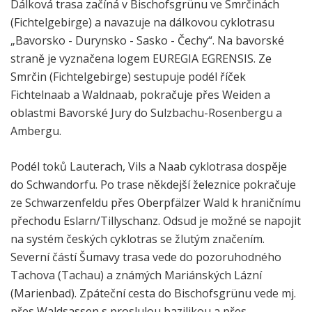
Dálková trasa začíná v Bischofsgrünu ve Smrčinách
(Fichtelgebirge) a navazuje na dálkovou cyklotrasu
„Bavorsko - Durynsko - Sasko - Čechy“. Na bavorské
straně je vyznačena logem EUREGIA EGRENSIS. Ze
Smrčin (Fichtelgebirge) sestupuje podél říček
Fichtelnaab a Waldnaab, pokračuje přes Weiden a
oblastmi Bavorské Jury do Sulzbachu-Rosenbergu a
Ambergu.
Podél toků Lauterach, Vils a Naab cyklotrasa dospěje
do Schwandorfu. Po trase někdejší železnice pokračuje
ze Schwarzenfeldu přes Oberpfälzer Wald k hraničnímu
přechodu Eslarn/Tillyschanz. Odsud je možné se napojit
na systém českých cyklotras se žlutým značením.
Severní částí Šumavy trasa vede do pozoruhodného
Tachova (Tachau) a známých Mariánských Lázní
(Marienbad). Zpáteční cesta do Bischofsgrünu vede mj.
přes Waldsassen s proslulou bazilikou a přes