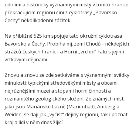
údolími a historicky významnými místy v tomto hranice
překračujícím regionu činí z cyklotrasy „Bavorsko -
Čechy“ několikadenní zážitek.
Na přibližně 525 km spojuje tato okružní cyklotrasa
Bavorsko a Čechy. Probíhá mj. zemí Chodů - někdejších
strážců českých hranic - a Horní „vrchní“ Falcí s jejími
vrtkavými dějinami.
Znovu a znovu se zde setkáváme s významnými svědky
minulosti: typickými středověkými městy a obcemi,
nejrůznějšími muzei a stopami horní činnosti a
rozmanitého geologického složení. Ze známých míst,
jako jsou Mariánské Lázně (Marienbad), Amberg a
Weiden, se dají jak „vyčíst“ dějiny regionu, tak i poznat
kraj a lidi v něm dnes žijící.