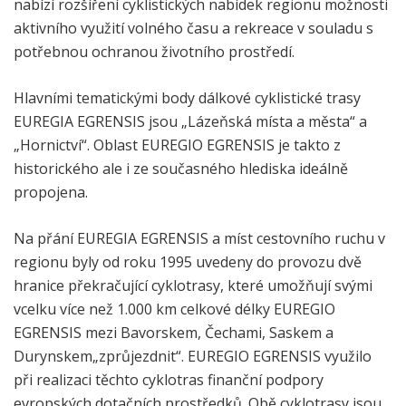
nabízí rozšíření cyklistických nabídek regionu možnosti
aktivního využití volného času a rekreace v souladu s
potřebnou ochranou životního prostředí.
Hlavními tematickými body dálkové cyklistické trasy
EUREGIA EGRENSIS jsou „Lázeňská místa a města“ a
„Hornictví“. Oblast EUREGIO EGRENSIS je takto z
historického ale i ze současného hlediska ideálně
propojena.
Na přání EUREGIA EGRENSIS a míst cestovního ruchu v
regionu byly od roku 1995 uvedeny do provozu dvě
hranice překračující cyklotrasy, které umožňují svými
vcelku více než 1.000 km celkové délky EUREGIO
EGRENSIS mezi Bavorskem, Čechami, Saskem a
Durynskem„zprůjezdnit“. EUREGIO EGRENSIS využilo
při realizaci těchto cyklotras finanční podpory
evropských dotačních prostředků. Obě cyklotrasy jsou