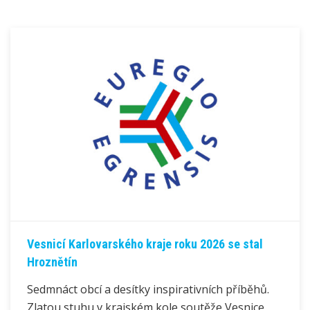
Vesnicí Karlovarského kraje roku 2026 se stal
Hroznětín
Sedmnáct obcí a desítky inspirativních příběhů.
Zlatou stuhu v krajském kole soutěže Vesnice