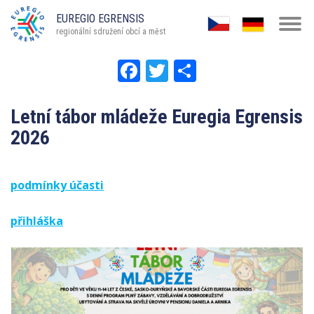
Přejít
EUREGIO EGRENSIS
Tog
k
regionální sdružení obcí a měst
navi
hlavnímu
Facebook
Twitter
Share
obsahu
Letní tábor mládeže Euregia Egrensis
2026
podmínky účasti
přihláška